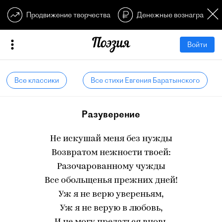
Продвижение творчества
Денежные вознагражден
Войти
Все классики
Все стихи Евгения Баратынского
Разуверение
Не искушай меня без нужды
Возвратом нежности твоей:
Разочарованному чужды
Все обольщенья прежних дней!
Уж я не верю увереньям,
Уж я не верую в любовь,