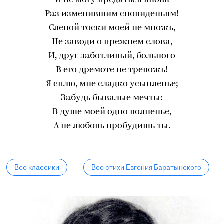
И не могу предаться вновь
Раз изменившим сновиденьям!
Слепой тоски моей не множь,
Не заводи о прежнем слова,
И, друг заботливый, больного
В его дремоте не тревожь!
Я сплю, мне сладко усыпленье;
Забудь бывалые мечты:
В душе моей одно волненье,
А не любовь пробудишь ты.
Все классики
Все стихи Евгения Баратынского