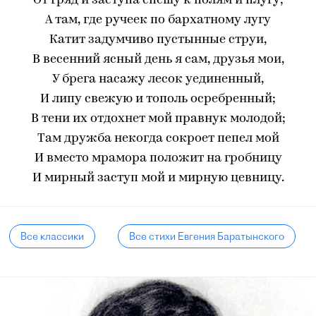
От гряд и заступа спешу к полям и плугу;
А там, где ручеек по бархатному лугу
Катит задумчиво пустынные струи,
В весенний ясный день я сам, друзья мои,
У брега насажу лесок уединенный,
И липу свежую и тополь осребренный;
В тени их отдохнет мой правнук молодой;
Там дружба некогда сокроет пепел мой
И вместо мрамора положит на гробницу
И мирный заступ мой и мирную цевницу.
Все классики
Все стихи Евгения Баратынского