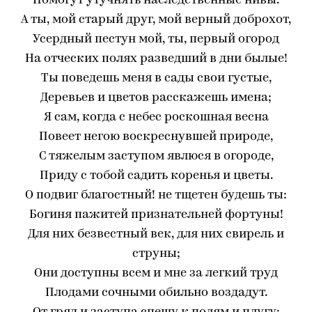
Помогут утучнять наследственные нивы.
А ты, мой старый друг, мой верный доброхот,
Усердный пестун мой, ты, первый огород
На отческих полях разведший в дни былые!
Ты поведешь меня в сады свои густые,
Деревьев и цветов расскажешь имена;
Я сам, когда с небес роскошная весна
Повеет негою воскреснувшей природе,
С тяжелым заступом явлюся в огороде,
Приду с тобой садить коренья и цветы.
О подвиг благостный! не тщетен будешь ты:
Богиня пажитей признательней фортуны!
Для них безвестный век, для них свирель и
струны;
Они доступны всем и мне за легкий труд
Плодами сочными обильно воздадут.