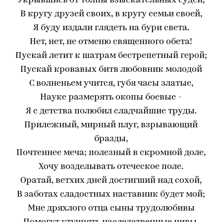
Укрывшись от толпы взыскательных судей,
В кругу друзей своих, в кругу семьи своей,
Я буду издали глядеть на бури света.
Нет, нет, не отменю священного обета!
Пускай летит к шатрам бестрепетный герой;
Пускай кровавых битв любовник молодой
С волненьем учится, губя часы златые,
Науке размерять окопы боевые -
Я с детства полюбил сладчайшие труды.
Прилежный, мирный плуг, взрывающий
бразды,
Почтеннее меча; полезный в скромной доле,
Хочу возделывать отеческое поле.
Оратай, ветхих дней достигший над сохой,
В заботах сладостных наставник будет мой;
Мне дряхлого отца сыны трудолюбивы