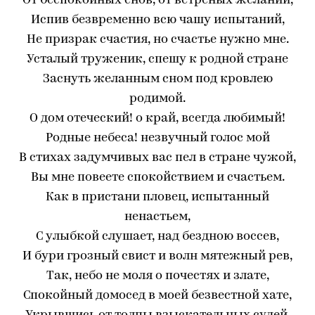
От беспокойных снов, от ветреных желаний,
Испив безвременно всю чашу испытаний,
Не призрак счастия, но счастье нужно мне.
Усталый труженик, спешу к родной стране
Заснуть желанным сном под кровлею
родимой.
О дом отеческий! о край, всегда любимый!
Родные небеса! незвучный голос мой
В стихах задумчивых вас пел в стране чужой,
Вы мне повеете спокойствием и счастьем.
Как в пристани пловец, испытанный
ненастьем,
С улыбкой слушает, над бездною воссев,
И бури грозный свист и волн мятежный рев,
Так, небо не моля о почестях и злате,
Спокойный домосед в моей безвестной хате,