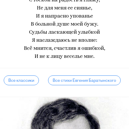
С тоской на радость я гляжу,
Не для меня ее сиянье,
И я напрасно упованье
В больной душе моей бужу.
Судьбы ласкающей улыбкой
Я наслаждаюсь не вполне:
Всё мнится, счастлив я ошибкой,
И не к лицу веселье мне.
Все классики
Все стихи Евгения Баратынского