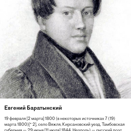
Евгений Баратынский
19 февраля [2 марта] 1800 (в некоторых источниках 7 (19)
марта 1800)[* 2], село Вяжля, Кирсановский уезд, Тамбовская
губерния — 29 июня [11 июля] 1844, Неаполь) — русский поэт,