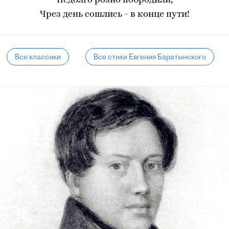
Недолго розно побродили,
Чрез день сошлись - в конце пути!
Все классики
Все стихи Евгения Баратынского