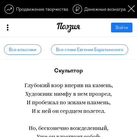
Продвижение творчества
Денежные вознагражден
Войти
Все классики
Все стихи Евгения Баратынского
Скульптор
Глубокий взор вперив на камень,
Художник нимфу в нем прозрел,
И пробежал по жилам пламень,
И к ней он сердцем полетел.
Но, бесконечно вожделенный,