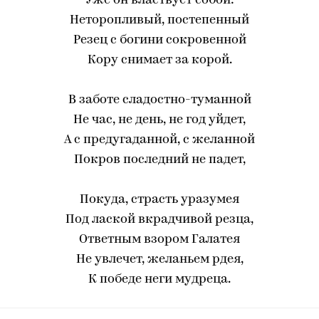
Уже он властвует собой:
Неторопливый, постепенный
Резец с богини сокровенной
Кору снимает за корой.
В заботе сладостно-туманной
Не час, не день, не год уйдет,
А с предугаданной, с желанной
Покров последний не падет,
Покуда, страсть уразумея
Под лаской вкрадчивой резца,
Ответным взором Галатея
Не увлечет, желаньем рдея,
К победе неги мудреца.