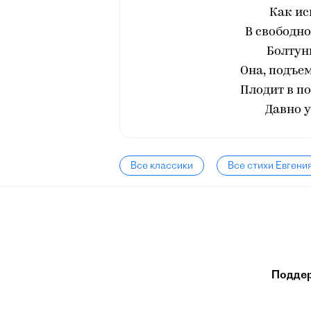
Как и
В свободно
Болтунь
Она, подъе
Плодит в п
Давно у
Все классики
Все стихи Евгени
Подде