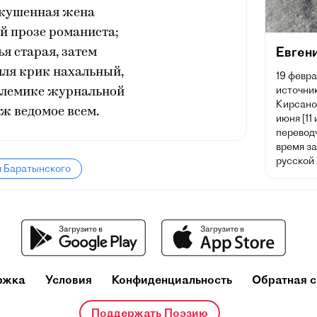
скушенная жена
й прозе романиста;
Евген
я старая, затем
мля крик нахальный,
19 февра
источник
олемике журнальной
Кирсано
ж ведомое всем.
июня [11
переводч
время з
русской
я Баратынского
ржка
Условия
Конфиденциальность
Обратная с
Поддержать Поэзию