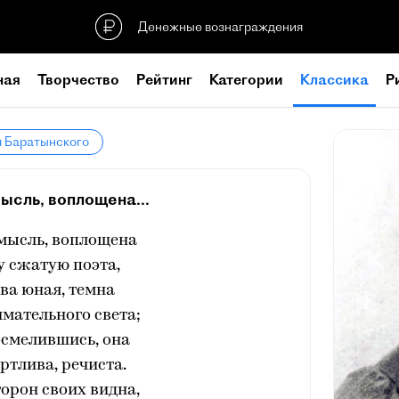
Денежные вознаграждения
ная
Творчество
Рейтинг
Категории
Классика
Р
я Баратынского
ысль, воплощена...
мысль, воплощена
у сжатую поэта,
ва юная, темна
мательного света;
осмелившись, она
ртлива, речиста.
торон своих видна,