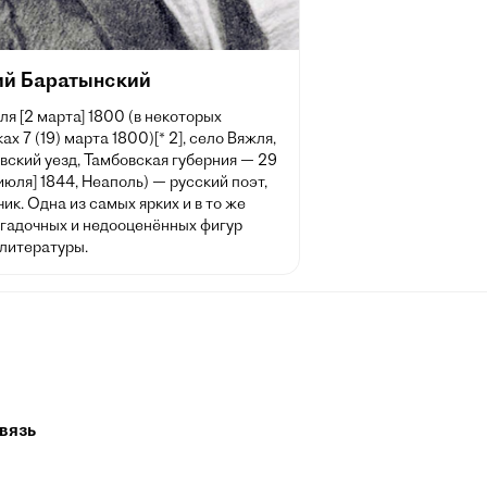
ий Баратынский
ля [2 марта] 1800 (в некоторых
ах 7 (19) марта 1800)[* 2], село Вяжля,
вский уезд, Тамбовская губерния — 29
 июля] 1844, Неаполь) — русский поэт,
ик. Одна из самых ярких и в то же
агадочных и недооценённых фигур
 литературы.
вязь