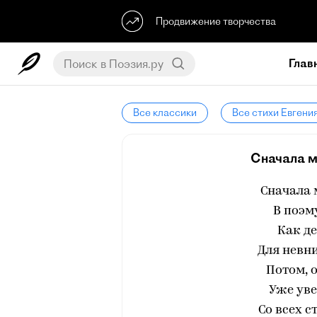
Продвижение творчества
Глав
Все классики
Все стихи Евгени
Сначала м
Сначала 
В поэм
Как де
Для невни
Потом, 
Уже уве
Со всех с