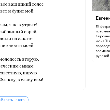
рьбе ваш дикий голос
вет и будит мой.
Евген
ам, я не в утрате!
19 февра
источник
избранный еврей,
Кирсано
вили на закате
июня [11
це юности моей!
переводч
время з
русской
молодость вторую,
веческим сынам
езвестную, пирую
 Флакку, в славу вам!
я Баратынского