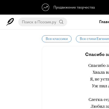
Продвижение творчества
Глав
Все классики
Все стихи Евгени
Спасибо зл
Спасибо з
Хвала в
Я, не ус
Уж пил 
Слегка с
Любил за