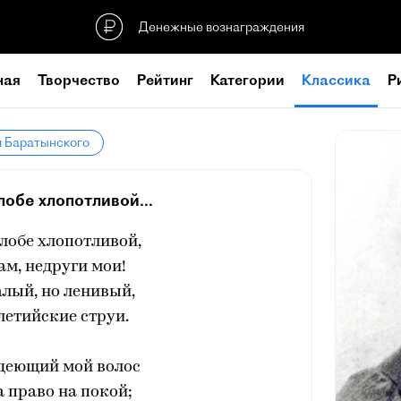
Денежные вознаграждения
ная
Творчество
Рейтинг
Категории
Классика
Р
я Баратынского
обе хлопотливой...
лобе хлопотливой,
ам, недруги мои!
талый, но ленивый,
летийские струи.
едеющий мой волос
 право на покой;