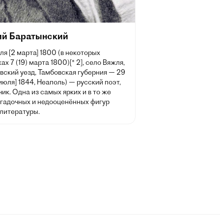
ий Баратынский
ля [2 марта] 1800 (в некоторых
ах 7 (19) марта 1800)[* 2], село Вяжля,
вский уезд, Тамбовская губерния — 29
 июля] 1844, Неаполь) — русский поэт,
ик. Одна из самых ярких и в то же
агадочных и недооценённых фигур
 литературы.