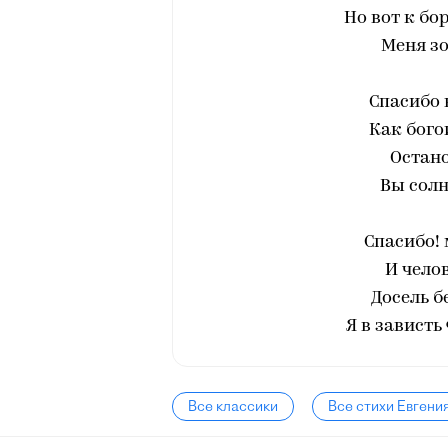
Но вот к бо
Меня зо
Спасибо в
Как бого
Остано
Вы солн
Спасибо! 
И чело
Досель б
Я в зависть
Все классики
Все стихи Евгени