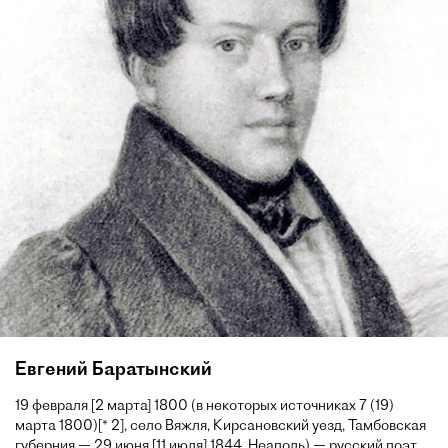
Евгений Баратынский
19 февраля [2 марта] 1800 (в некоторых источниках 7 (19)
марта 1800)[* 2], село Вяжля, Кирсановский уезд, Тамбовская
губерния — 29 июня [11 июля] 1844, Неаполь) — русский поэт,