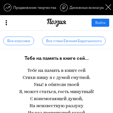
Продвижение творчества
Денежные вознагражден
Войти
Все классики
Все стихи Евгения Баратынского
Тебе на память в книге сей...
Тебе на память в книге сей
Стихи пишу я с думой смутной.
Увы! в обители твоей
Я, может статься, гость минутный!
С изнемогающей душой,
На неизвестную разлуку