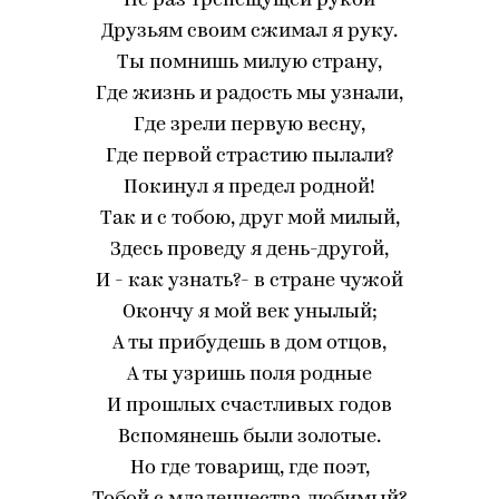
Не раз трепещущей рукой
Друзьям своим сжимал я руку.
Ты помнишь милую страну,
Где жизнь и радость мы узнали,
Где зрели первую весну,
Где первой страстию пылали?
Покинул я предел родной!
Так и с тобою, друг мой милый,
Здесь проведу я день-другой,
И - как узнать?- в стране чужой
Окончу я мой век унылый;
А ты прибудешь в дом отцов,
А ты узришь поля родные
И прошлых счастливых годов
Вспомянешь были золотые.
Но где товарищ, где поэт,