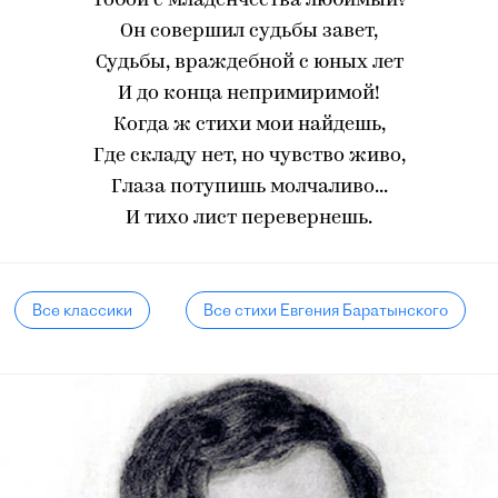
Тобой с младенчества любимый?
Он совершил судьбы завет,
Судьбы, враждебной с юных лет
И до конца непримиримой!
Когда ж стихи мои найдешь,
Где складу нет, но чувство живо,
Глаза потупишь молчаливо...
И тихо лист перевернешь.
Все классики
Все стихи Евгения Баратынского