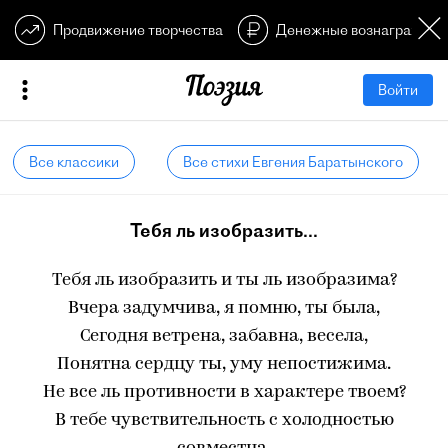
Продвижение творчества
Денежные вознагражден
Войти
Все классики
Все стихи Евгения Баратынского
Тебя ль изобразить...
Тебя ль изобразить и ты ль изобразима?
Вчера задумчива, я помню, ты была,
Сегодня ветрена, забавна, весела,
Понятна сердцу ты, уму непостижима.
Не все ль противности в характере твоем?
В тебе чувствительность с холодностью