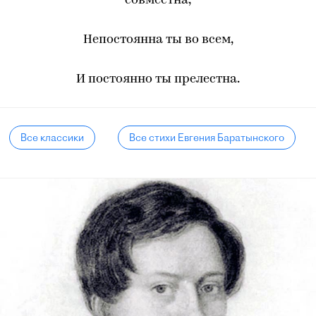
совместна,
Непостоянна ты во всем,
И постоянно ты прелестна.
Все классики
Все стихи Евгения Баратынского