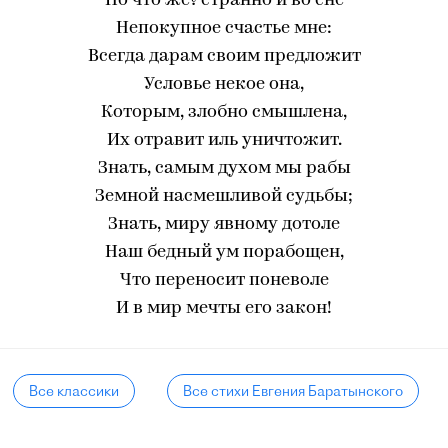
Но что же? странно и во сне
Непокупное счастье мне:
Всегда дарам своим предложит
Условье некое она,
Которым, злобно смышлена,
Их отравит иль уничтожит.
Знать, самым духом мы рабы
Земной насмешливой судьбы;
Знать, миру явному дотоле
Наш бедный ум порабощен,
Что переносит поневоле
И в мир мечты его закон!
Все классики
Все стихи Евгения Баратынского