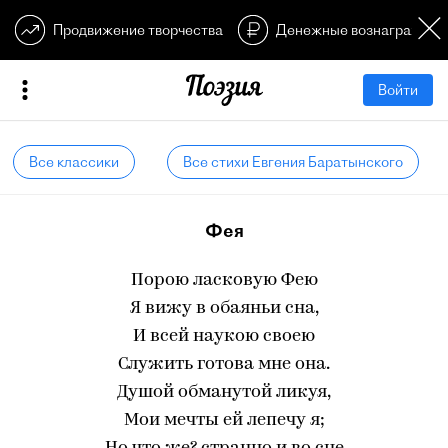
Продвижение творчества
Денежные вознагражден
Войти
Все классики
Все стихи Евгения Баратынского
Фея
Порою ласковую Фею
Я вижу в обаяньи сна,
И всей наукою своею
Служить готова мне она.
Душой обманутой ликуя,
Мои мечты ей лепечу я;