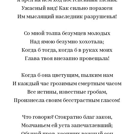
Я зрел на нем ход постепенный тленья.
Ужасный вид! Как сильно поражен
Им мыслящий наследник разрушенья!
Со мной толпа безумцев молодых
Над ямою безумно хохотала;
Когда б тогда, когда б в руках моих
Глава твоя внезапно провещала!
Когда б она цветущим, пылким нам
И каждый час грозимым смертным часом
Все истины, известные гробам,
Произнесла своим бесстрастным гласом!
Что говорю? Стократно благ закон,
Молчаньем ей уста запечатлевший;