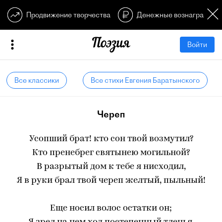
Продвижение творчества
Денежные вознагражден
Войти
Все классики
Все стихи Евгения Баратынского
Череп
Усопший брат! кто сон твой возмутил?
Кто пренебрег святынею могильной?
В разрытый дом к тебе я нисходил,
Я в руки брал твой череп желтый, пыльный!
Еще носил волос остатки он;