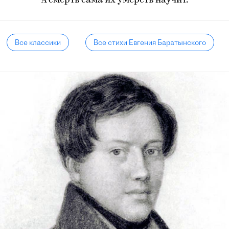
А смерть сама их умереть научит.
Все классики
Все стихи Евгения Баратынского