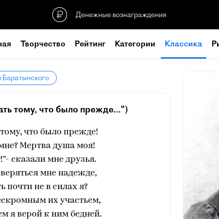
Денежные вознаграждения
ная
Творчество
Рейтинг
Категории
Классика
Р
я Баратынского
ать тому, что было прежде...")
 тому, что было прежде!
 мне? Мертва душа моя!
!"- сказали мне друзья.
вверяться мне надежде,
ь почти не в силах я?
ескромным их участьем,
м я верой к ним бедней.