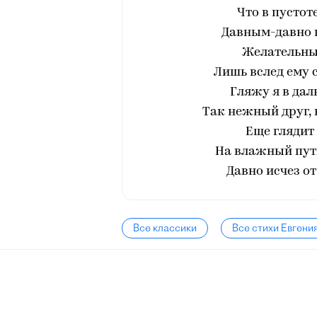
Что в пустот
Давным-давно п
Желательны
Лишь вслед ему 
Гляжу я в дал
Так нежный друг, 
Еще глядит 
На влажный путь
Давно исчез о
Все классики
Все стихи Евгени