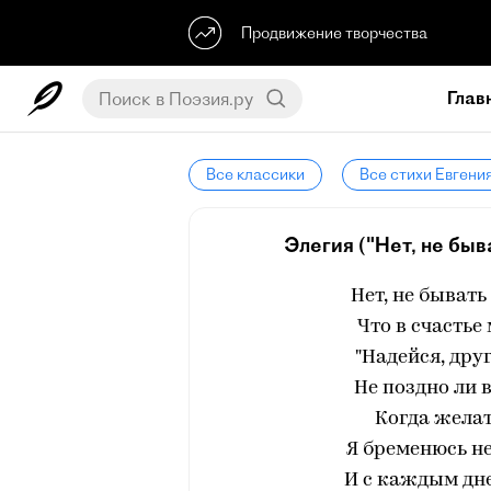
Продвижение творчества
Глав
Все классики
Все стихи Евгени
Элегия ("Нет, не быв
Нет, не бывать
Что в счастье
"Надейся, друг
Не поздно ли 
Когда желат
Я бременюсь н
И с каждым дне