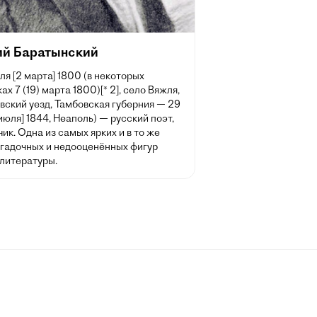
ий Баратынский
ля [2 марта] 1800 (в некоторых
ах 7 (19) марта 1800)[* 2], село Вяжля,
вский уезд, Тамбовская губерния — 29
 июля] 1844, Неаполь) — русский поэт,
ик. Одна из самых ярких и в то же
агадочных и недооценённых фигур
 литературы.