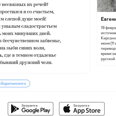
е несвязных их речей?
ростился я со счастьем,
Евген
м слепой душе моей!
с унылым сладострастьем
19 февра
источник
ь моих минувших дней.
Кирсано
в бесчувственном забвенье,
июня [11
на зыби синих волн,
переводч
время з
, где в темном отдаленье
русской
тбывший дружний челн.
я Баратынского