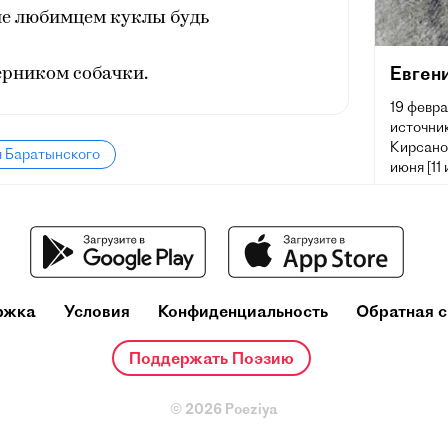
ие любимцем куклы будь
Евген
ерником собачки.
19 февра
источник
Кирсано
я Баратынского
июня [11
переводч
время з
русской
ржка
Условия
Конфиденциальность
Обратная с
Поддержать Поэзию
© 2026 Poeziya