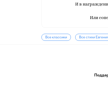
И в награжден
Или соп
Все классики
Все стихи Евгени
Подде