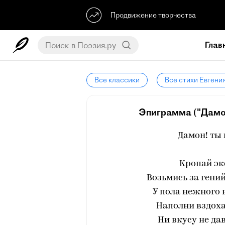
Продвижение творчества
Глав
Все классики
Все стихи Евгени
Эпиграмма ("Дамон!
Дамон! ты 
Кропай эк
Возьмись за гений
У пола нежного 
Наполни вздоха
Ни вкусу не да