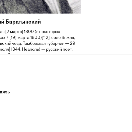
ий Баратынский
ля [2 марта] 1800 (в некоторых
ах 7 (19) марта 1800)[* 2], село Вяжля,
вский уезд, Тамбовская губерния — 29
 июля] 1844, Неаполь) — русский поэт,
ик. Одна из самых ярких и в то же
агадочных и недооценённых фигур
 литературы.
вязь