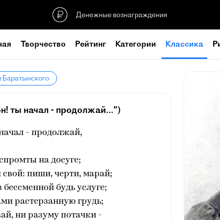
Денежные вознаграждения
ная
Творчество
Рейтинг
Категории
Классика
Р
я Баратынского
 ты начал - продолжай...")
начал - продолжай,
спромты на досуге;
 свой: пиши, черти, марай;
в бессменной будь услуге;
ми растерзанную грудь;
вай, ни разуму потачки -