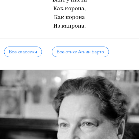
Бант у Насти
Как корона,
Как корона
Из капрона.
Все классики
Все стихи Агнии Барто