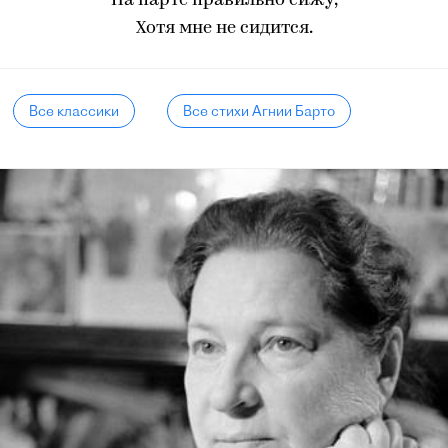
На парте правильно сижу,
Хотя мне не сидится.
Все классики
Все стихи Агнии Барто