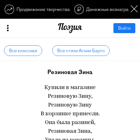
Продвижение творчества
Денежные вознагражден
Войти
Все классики
Все стихи Агнии Барто
Резиновая Зина
Купили в магазине
Резиновую Зину,
Резиновую Зину
В корзинке принесли.
Она была разиней,
Резиновая Зина,