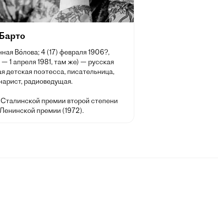
 Барто
ная Во́лова; 4 (17) февраля 1906?,
— 1 апреля 1981, там же) — русская
я детская поэтесса, писательница,
нарист, радиоведущая.
 Сталинской премии второй степени
 Ленинской премии (1972).