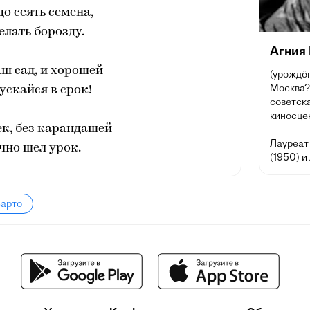
до сеять семена,
елать борозду.
Агния
аш сад, и хорошей
(урождён
Москва? 
ускайся в срок!
советска
киносце
к, без карандашей
Лауреат
чно шел урок.
(1950) и
Барто