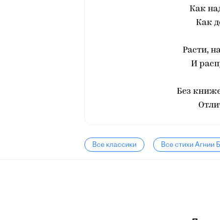
Как на
Как д
Расти, н
И расп
Без книже
Отли
Все классики
Все стихи Агнии 