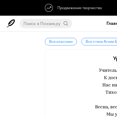
Продвижение творчества
Глав
Все классики
Все стихи Агнии 
У
Учитель
К дос
Нас на
Тихо
Весна, ве
Мы у