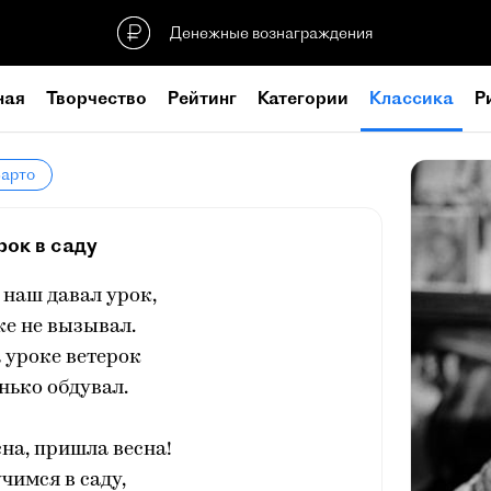
Денежные вознаграждения
ная
Творчество
Рейтинг
Категории
Классика
Р
Барто
рок в саду
 наш давал урок,
ке не вызывал.
 уроке ветерок
нько обдувал.
сна, пришла весна!
чимся в саду,