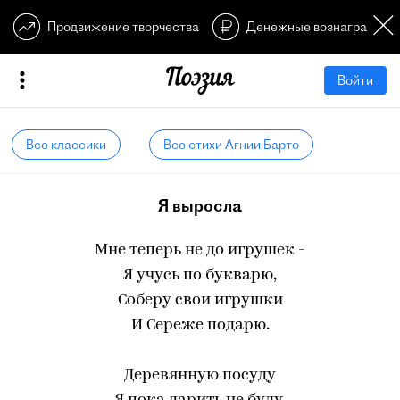
Продвижение творчества
Денежные вознагражден
Войти
Все классики
Все стихи Агнии Барто
Я выросла
Мне теперь не до игрушек -
Я учусь по букварю,
Соберу свои игрушки
И Сереже подарю.
Деревянную посуду