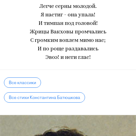
Легче серны молодой.
Я настиг - она упала!
И тимпан под головой!
Жрицы Вакховы промчались
С громким воплем мимо нас;
И по роще раздавались
Эвоэ! и неги глас!
Все классики
Все стихи Константина Батюшкова