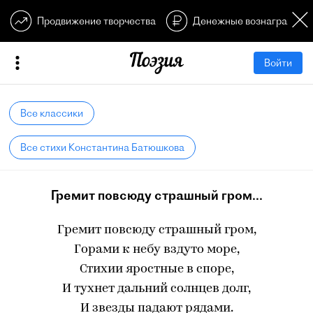
Продвижение творчества
Денежные вознагражден
Войти
Все классики
Все стихи Константина Батюшкова
Гремит повсюду страшный гром...
Гремит повсюду страшный гром,
Горами к небу вздуто море,
Стихии яростные в споре,
И тухнет дальний солнцев долг,
И звезды падают рядами.