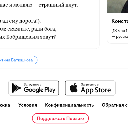
нас я молвлю — страшный плут,
Конст
 ад ему дорога!),—
ом: скажите, ради бога,
(18 мая 
— русски
них Бобрищевым зовут?
антина Батюшкова
ржка
Условия
Конфиденциальность
Обратная с
Поддержать Поэзию