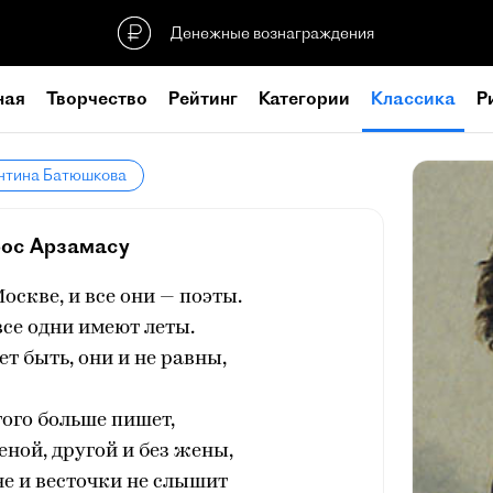
Денежные вознаграждения
ная
Творчество
Рейтинг
Категории
Классика
Р
антина Батюшкова
ос Арзамасу
скве, и все они — поэты.
все одни имеют леты.
т быть, они и не равны,
ого больше пишет,
ной, другой и без жены,
не и весточки не слышит