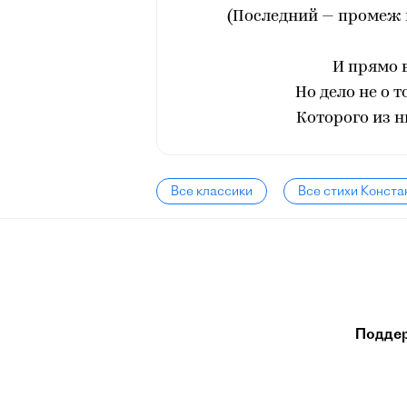
(Последний — промеж 
И прямо в
Но дело не о т
Которого из 
Все классики
Все стихи Конст
Подде