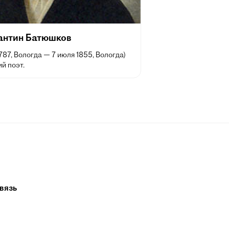
антин Батюшков
1787, Вологда — 7 июля 1855, Вологда)
й поэт.
вязь