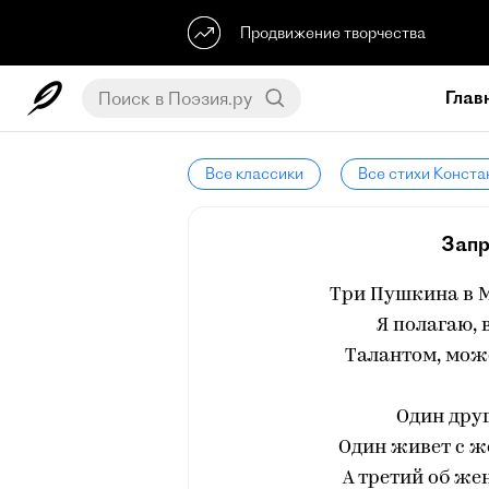
Продвижение творчества
Глав
Все классики
Все стихи Конст
Запр
Три Пушкина в Мо
Я полагаю, 
Талантом, може
Один друг
Один живет с же
А третий об же