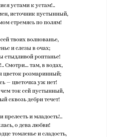
ся устами к устам!..
мен, источник пустынный,
мом стремясь по полям!
сей твоих волнованье,
нье и слезы в очах;
ы стыдливой роптанье!
. Смотри... там, в водах,
я цветок розмаринный;
ь — цветочка уж нет!
 чем ток сей пустынный,
ый сквозь дебри течет!
и прелесть и младость!..
ась, о дева любви!
рдце томленье и сладость,