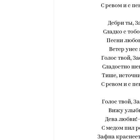
С ревом и с пе
Дебри ты, З
Сладко с тоб
Песни любов
Ветер унес
Голос твой, З
Сладостно шеп
Тише, источни
С ревом и с п
Голос твой, З
Вижу улыбку
Дева любви!—
С медом пил р
Зафна краснеет