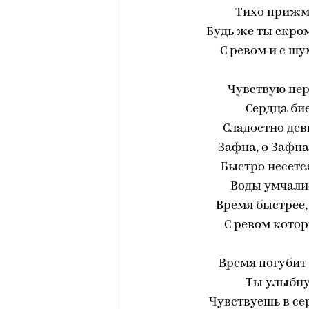
Тихо прижми
Будь же ты скро
С ревом и с шу
Чувствую пер
Сердца бие
Сладостно дев
Зафна, о Зафна!.
Быстро несетс
Воды умчалис
Время быстрее,
С ревом котор
Время погубит 
Ты улыбнул
Чувствуешь в се