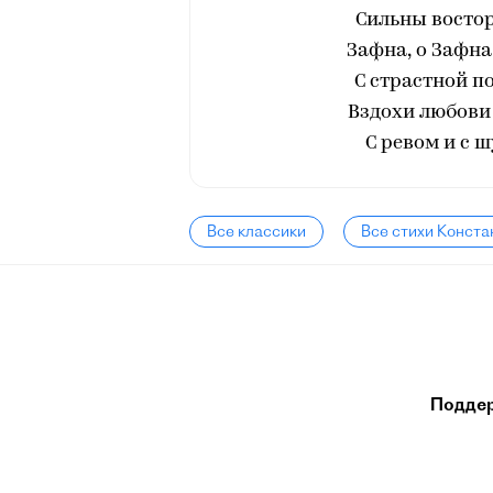
Сильны востор
Зафна, о Зафна
С страстной п
Вздохи любови
С ревом и с 
Все классики
Все стихи Конст
Подде