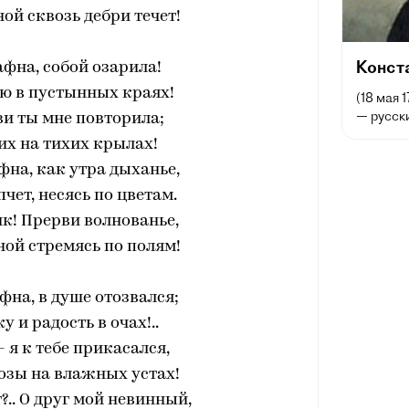
ной сквозь дебри течет!
Конст
афна, собой озарила!
ою в пустынных краях!
(18 мая 
— русски
и ты мне повторила;
 их на тихих крылах!
афна, как утра дыханье,
чет, несясь по цветам.
к! Прерви волнованье,
еной стремясь по полям!
афна, в душе отозвался;
 и радость в очах!..
 я к тебе прикасался,
озы на влажных устах!
?.. О друг мой невинный,