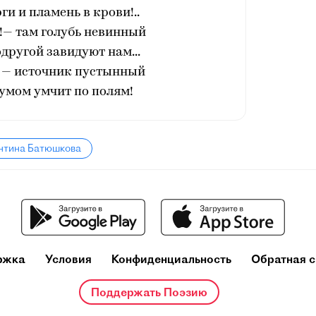
ги и пламень в крови!..
!— там голубь невинный
одругой завидуют нам...
 — источник пустынный
шумом умчит по полям!
антина Батюшкова
ржка
Условия
Конфиденциальность
Обратная с
Поддержать Поэзию