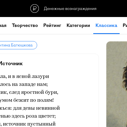
Денежные вознаграждения
ная
Творчество
Рейтинг
Категории
Классика
Р
антина Батюшкова
Источник
ла, и в ясной лазури
лось на западе нам;
к, след яростной бури,
шумом бежит по полям!
ься: для девы невинной
нью здесь роза цветет;
я, источник пустынный