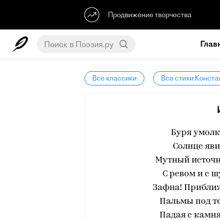
Продвижение творчества
Глав
Все классики
Все стихи Конст
Буря умолк
Солнце яви
Мутный источни
С ревом и с 
Зафна! Приближ
Пальмы под те
Падая с камн