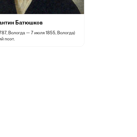
антин Батюшков
1787, Вологда — 7 июля 1855, Вологда)
й поэт.