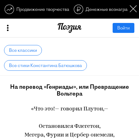
Продвижение творчества
Денежные вознагражден
Войти
Все классики
Все стихи Константина Батюшкова
На перевод «Генриады», или Превращение
Вольтера
«Что это!— говорил Плутон,—
Остановился Флегетон,
Мегера, Фурии и Цербер онемели,