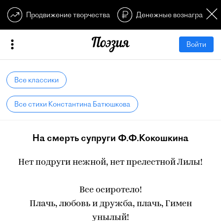
Продвижение творчества
Денежные вознагражден
Войти
Все классики
Все стихи Константина Батюшкова
На смерть супруги Ф.Ф.Кокошкина
Нет подруги нежной, нет прелестной Лилы!
Все осиротело!
Плачь, любовь и дружба, плачь, Гимен
унылый!