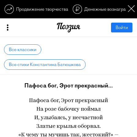
Продвижение творчества
Денежные вознагражден
Войти
Все классики
Все стихи Константина Батюшкова
Пафоса бог, Эрот прекрасный...
Пафоса бог, Эрот прекрасный
На розе бабочку поймал
И, улыбаясь, у несчастной
Златые крылья оборвал.
«К чему ты мучишь так, жестокий?» —