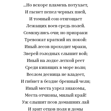
...Но вскоре пламень потухает,
И гаснет пепел черных пней,
И томный сон отягощает
Лежащих воев средь полей.
Сомкнулись очи; но призраки
Тревожат краткий их покой:
Иный лесов проходит мраки,
Зверей голодных слышит вой;
Иный на лодке легкой реет
Среди кипящих в море волн;
Веслом десница не владеет,
И гибнет в бездне бренный челн;
Иный места узрел знакомы,
Места отчизны, милый край!
Уж слышит псов домашних лай
И зрит отцов поля и домы