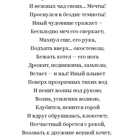
И нежных чад своих... Мечты!
Проснулся в бездне темноты!
Иный чудовище сражает —
Бесплодно меч его сверкает;
Махнул еще, его рука,
Подъята вверх... окостенела;
Бежать хотел — его нога
Дрожит, недвижима, замлела;
Встает — и пал! Иный плывет
Поверх прозрачных тихих вод
И пенит волны под рукою;
Волна, усиленна волною,
Клубится, пенится горой
И вдруг обрушилась, клокочет;
Несчастный борется с рекой,
Воззвать к дружине верной хочет,-