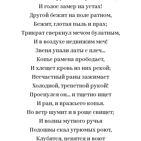
И голос замер на устах!
Другой бежит на поле ратном,
Бежит, глотая пыль и прах;
Трикрат сверкнул мечом булатным,
И в воздухе недвижим меч!
Звеня упали латы с плеч...
Копье рамена прободает,
И хлещет кровь из них рекой;
Несчастный раны зажимает
Холодной, трепетной рукой!
Проснулся он... и тщетно ищет
И ран, и вражьего копья.
Но ветр шумит и в роще свищет;
И волны мутного ручья
Подошвы скал угрюмых роют,
Клубятся, пенятся и воют