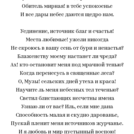
Обитель мирная! в тебе успокоенье
И все дары небес даются щедро нам.
Уединение, источник благ и счастья!
Места любимые! ужели никогда
Не скроюсь в вашу сень от бури и ненастья?
Блаженству моему настанет ли чреда?
Ах! кто остановит меня под мрачной тенью?
Когда перенесусь в священные леса?
О, Музы! сельских дней утеха и краса!
Научите ль меня небесных тел теченью?
Светил блистающих несчетны имена
Узнаю ли от вас? Иль, если мне дана
Способность малая и скудно дарованье,
Пускай пленит меня источников журчанье.
И я любовь и мир пустынный воспою!