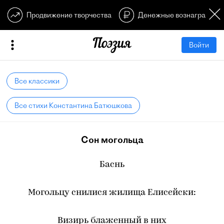
Продвижение творчества
Денежные вознагражден
Войти
Все классики
Все стихи Константина Батюшкова
Сон могольца
Баснь
Могольцу снилися жилища Елисейски:
Визирь блаженный в них