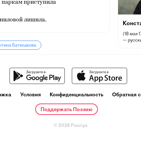
к паркам приступила
аниловой лишила.
Конст
(18 мая 
— русски
антина Батюшкова
ржка
Условия
Конфиденциальность
Обратная с
Поддержать Поэзию
© 2026 Poeziya