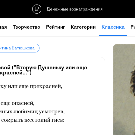
Денежные вознаграждения
ная
Творчество
Рейтинг
Категории
Классика
Р
антина Батюшкова
овой ("Вторую Душеньку или еще
красней...")
ку или еще прекрасней,
 еще опасней,
иных любимиц усмотрев,
 сокрыть жестокий гнев: