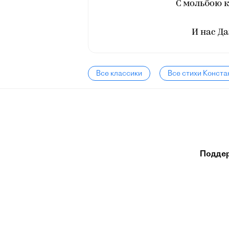
С мольбою 
И нас Д
Все классики
Все стихи Конст
Подде