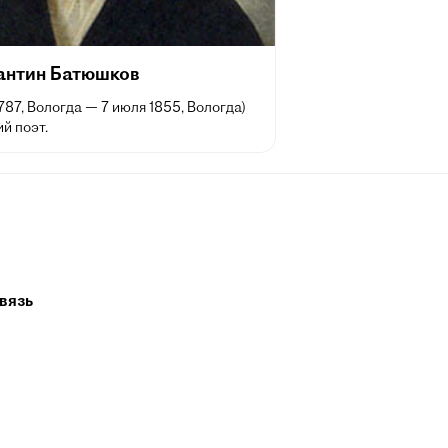
антин Батюшков
1787, Вологда — 7 июля 1855, Вологда)
й поэт.
вязь