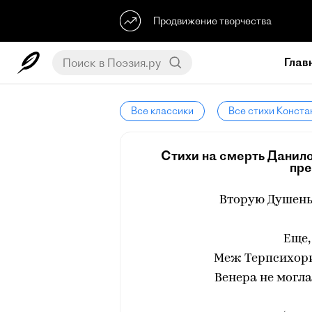
Продвижение творчества
Глав
Все классики
Все стихи Конст
Стихи на смерть Данил
пре
Вторую Душень
Еще,
Меж Терпсихор
Венера не могла