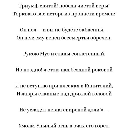
Триумф святой! победа чистой веры!
Торквато вас исторг из пропасти времен:
Он пел — и вы не будете забвенны,—
Он пел: ему венец бессмертья обречен,
Рукою Муз и славы соплетенный.
Но поздно! я стою над бездной роковой
И не вступлю при плесках в Капитолий,
И лавры славные над дряхлой головой
Не усладят певца свирепой доли!» —
Умолк. Унылый огнь в очах его горел.