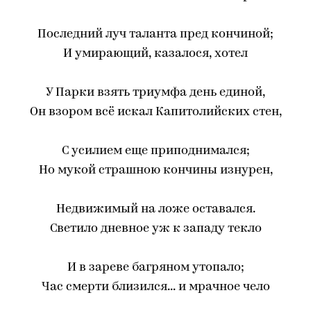
Последний луч таланта пред кончиной;
И умирающий, казалося, хотел
У Парки взять триумфа день единой,
Он взором всё искал Капитолийских стен,
С усилием еще приподнимался;
Но мукой страшною кончины изнурен,
Недвижимый на ложе оставался.
Светило дневное уж к западу текло
И в зареве багряном утопало;
Час смерти близился... и мрачное чело