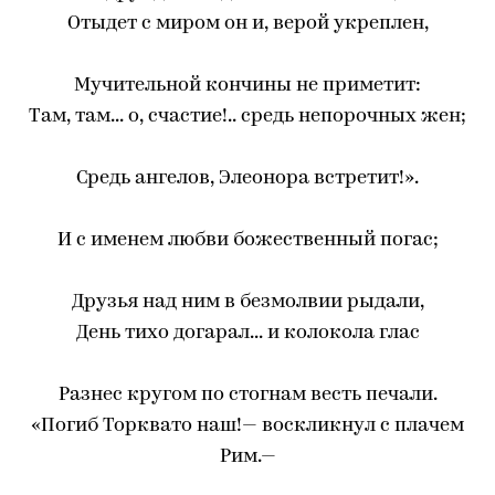
Отыдет с миром он и, верой укреплен,
Мучительной кончины не приметит:
Там, там... о, счастие!.. средь непорочных жен;
Средь ангелов, Элеонора встретит!».
И с именем любви божественный погас;
Друзья над ним в безмолвии рыдали,
День тихо догарал... и колокола глас
Разнес кругом по стогнам весть печали.
«Погиб Торквато наш!— воскликнул с плачем
Рим.—