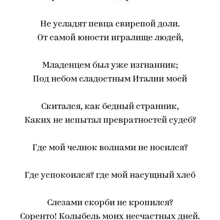
Не усладят певца свирепой доли.
От самой юности игралище людей,
Младенцем был уже изгнанник;
Под небом сладостным Италии моей
Скитался, как бедный странник,
Каких не испытал превратностей судеб?
Где мой челнок волнами не носился?
Где успокоился? где мой насущный хлеб
Слезами скорби не кропился?
Соренто! Колыбель моих несчастных дней.