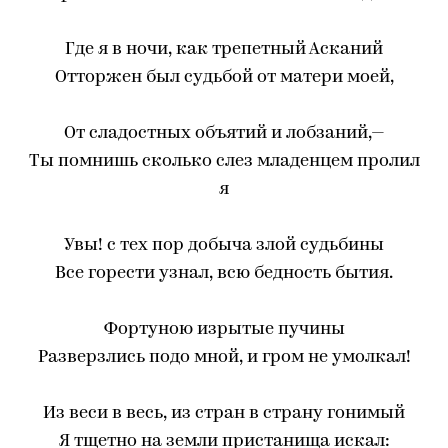
Где я в ночи, как трепетный Асканий
Отторжен был судьбой от матери моей,
От сладостных объятий и лобзаний,—
Ты помнишь сколько слез младенцем пролил
я
Увы! с тех пор добыча злой судьбины
Все горести узнал, всю бедность бытия.
Фортуною изрытые пучины
Разверзлись подо мной, и гром не умолкал!
Из веси в весь, из стран в страну гонимый
Я тщетно на земли пристанища искал: