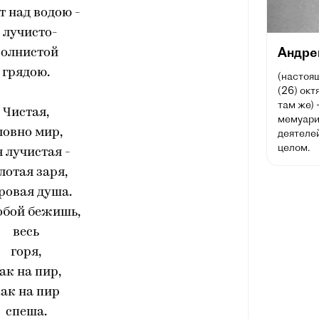
т над водою -
- лучисто-
Андре
волнистой
грядою.
(настоящ
(26) окт
там же) 
Чистая,
мемуарис
ловно мир,
деятеле
целом.
я лучистая -
лотая заря,
ровая душа.
обой бежишь,
весь
горя,
ак на пир,
ак на пир
спеша.