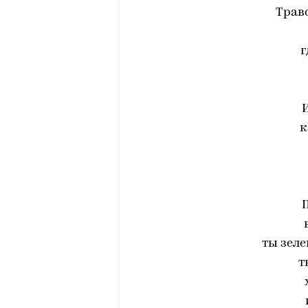
Трав
г
к
ты зеле
т