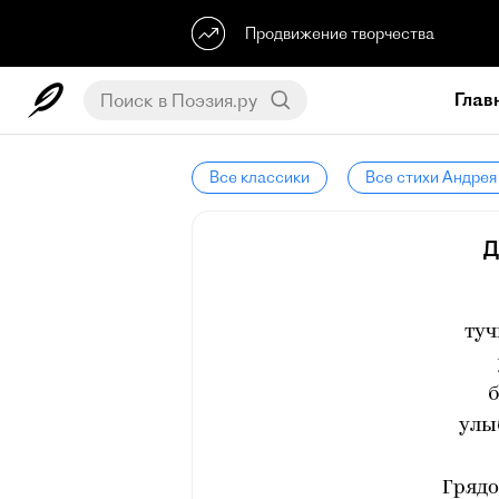
Продвижение творчества
Глав
Все классики
Все стихи Андрея
Д
туч
б
улы
Грядо