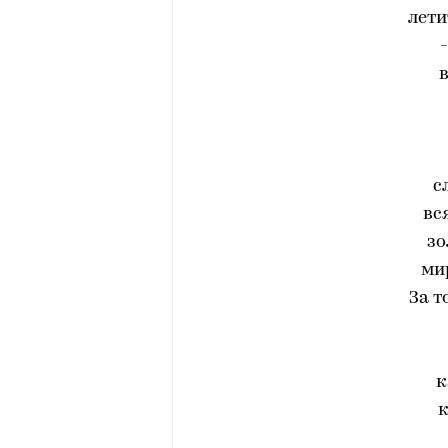
лети
с
вс
зо
ми
За т
к
к