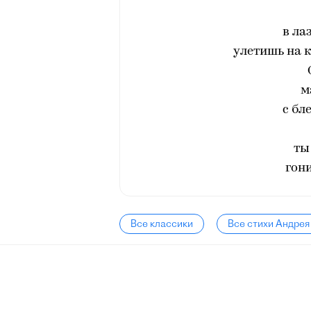
в ла
улетишь на 
м
с бл
ты
гон
Все классики
Все стихи Андрея