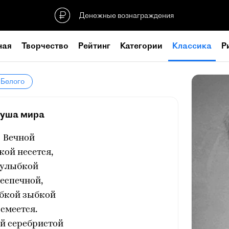
Денежные вознаграждения
ная
Творчество
Рейтинг
Категории
Классика
Р
 Белого
уша мира
Вечной
кой несется,
улыбкой
еспечной,
бкой зыбкой
смеется.
й серебристой