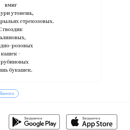
вмиг
зури утонешь,
крыльях стрекозовых.
С гвоздик
алиновых,
едно-розовых
кашек -
 рубиновых
ишь букашек.
 Белого