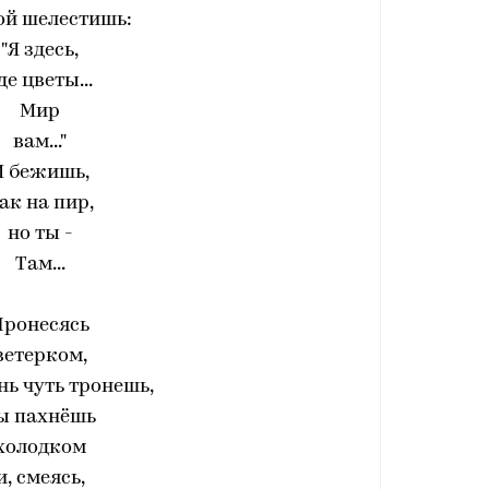
ой шелестишь:
"Я здесь,
де цветы...
Мир
вам..."
И бежишь,
ак на пир,
но ты -
Там...
Пронесясь
ветерком,
нь чуть тронешь,
ы пахнёшь
холодком
и, смеясь,