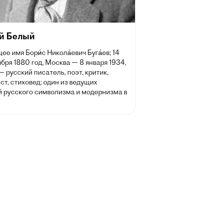
й Белый
ее имя Бори́с Никола́евич Буга́ев; 14
ября 1880 год, Москва — 8 января 1934,
— русский писатель, поэт, критик,
т, стиховед; один из ведущих
й русского символизма и модернизма в