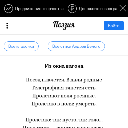
Продвижение творчества
Денежные вознагражден
Войти
Все классики
Все стихи Андрея Белого
Из окна вагона
Поезд плачется. В дали родные
Телеграфная тянется сеть.
Пролетают поля росяные.
Пролетаю в поля: умереть.
Пролетаю: так пусто, так голо...