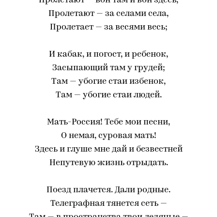
Пролетают — вон там и вон здесь,
Пролетают — за селами села,
Пролетает — за весями весь;
И кабак, и погост, и ребенок,
Засыпающий там у грудей;
Там — убогие стаи избенок,
Там — убогие стаи людей.
Мать-Россия! Тебе мои песни,
О немая, суровая мать!
Здесь и глуше мне дай и безвестней
Непутевую жизнь отрыдать.
Поезд плачется. Дали родные.
Телеграфная тянется сеть —