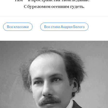
Там — в пространства твои ледяные —
С буреломом осенним гудеть.
Все классики
Все стихи Андрея Белого