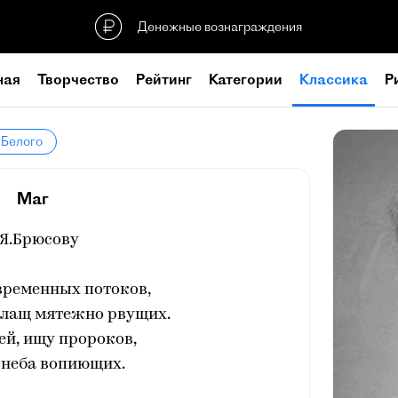
Денежные вознаграждения
ная
Творчество
Рейтинг
Категории
Классика
Р
 Белого
Маг
.Я.Брюсову
 временных потоков,
плащ мятежно рвущих.
ей, ищу пророков,
 неба вопиющих.