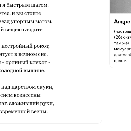
д я быстрым шагом.
утес, и вы стоите
Андре
звезд упорным магом,
й вещею глядите.
(настоящ
(26) окт
там же) 
в нестройный рокот,
мемуарис
нтует в вечном сне.
деятеле
целом.
ш - орлиный клекот -
 холодной вышине.
я над царством скуки,
енем вознесены -
аг, сложивший руки,
звременной весны.