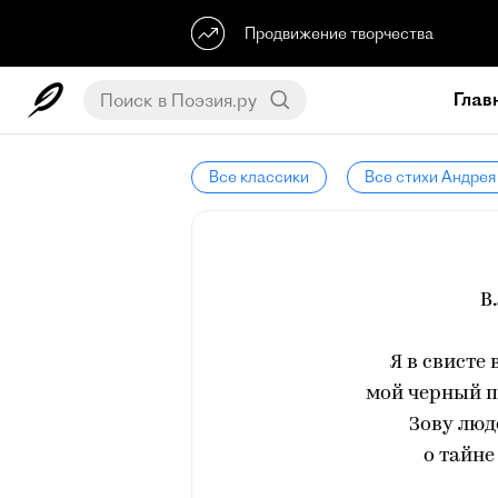
Продвижение творчества
Глав
Все классики
Все стихи Андрея
В
Я в свисте
мой черный 
Зову люд
о тайне