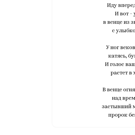
Иду впере
И вот - 
в венце из 
с улыбко
У ног веко
катясь, бу
И голос ва
растет в
В венце огн
над врем
застывший м
пророк бе