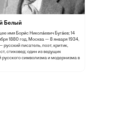
й Белый
ее имя Бори́с Никола́евич Буга́ев; 14
ября 1880 год, Москва — 8 января 1934,
— русский писатель, поэт, критик,
т, стиховед; один из ведущих
й русского символизма и модернизма в