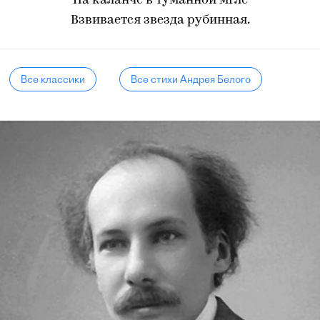
На каланче в туманной мгле
Взвивается звезда рубинная.
Все классики
Все стихи Андрея Белого