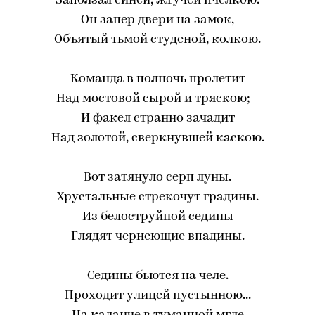
Заползал синей, жгучей пчелкою.
Он запер двери на замок,
Объятый тьмой студеной, колкою.
Команда в полночь пролетит
Над мостовой сырой и тряскою; -
И факел странно зачадит
Над золотой, сверкнувшей каскою.
Вот затянуло серп луны.
Хрустальные стрекочут градины.
Из белоструйной седины
Глядят чернеющие впадины.
Седины бьются на челе.
Проходит улицей пустынною...