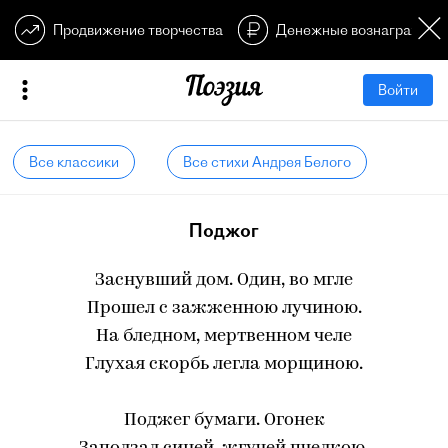
Продвижение творчества
Денежные вознагражден
Войти
Все классики
Все стихи Андрея Белого
Поджог
Заснувший дом. Один, во мгле
Прошел с зажженною лучиною.
На бледном, мертвенном челе
Глухая скорбь легла морщиною.
Поджег бумаги. Огонек