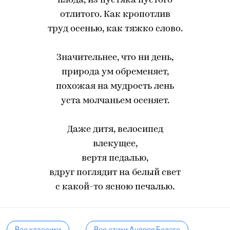
плода, из пустяка пустого
отлитого. Как кропотлив
труд осенью, как тяжко слово.
Значительнее, что ни день,
природа ум обременяет,
похожая на мудрость лень
уста молчаньем осеняет.
Даже дитя, велосипед
влекущее,
вертя педалью,
вдруг поглядит на белый свет
с какой-то ясною печалью.
Все классики
Все стихи Андрея Белого