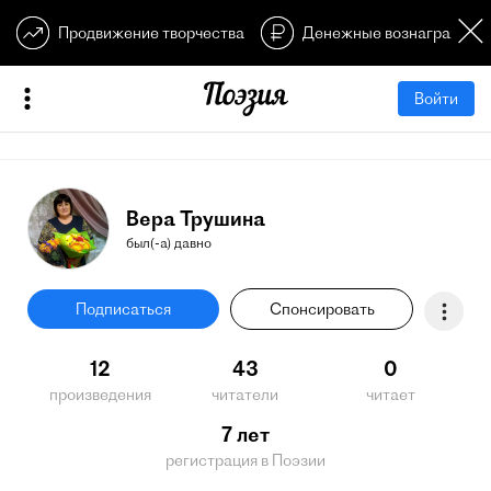
Продвижение творчества
Денежные вознагражден
Войти
Вера Трушина
был(-а) давно
Подписаться
Спонсировать
12
43
0
произведения
читатели
читает
7 лет
регистрация в Поэзии