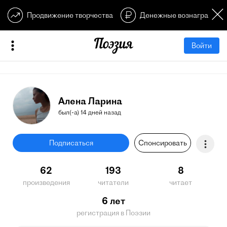
Продвижение творчества
Денежные вознагражден
Войти
Алена Ларина
был(-а) 14 дней назад
Подписаться
Спонсировать
62
193
8
произведения
читатели
читает
6 лет
регистрация в Поэзии