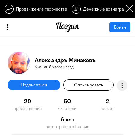
Продвижение творчества
Денежные вознагражден
Войти
Александръ Минаковъ
был(-а) 18 часов назад
Подписаться
Спонсировать
20
60
2
произведения
читатели
читает
6 лет
регистрация в Поэзии