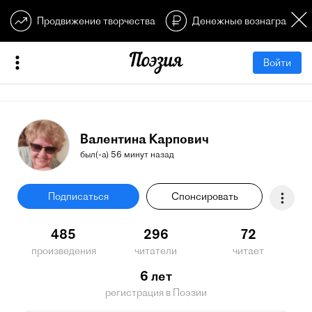
Продвижение творчества
Денежные вознагражден
Войти
Валентина Карпович
был(-а) 56 минут назад
Подписаться
Спонсировать
485
296
72
произведения
читатели
читает
6 лет
регистрация в Поэзии