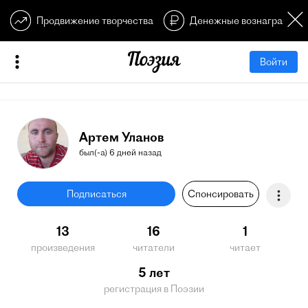
Продвижение творчества
Денежные вознагражден
Войти
Артем Уланов
был(-а) 6 дней назад
Подписаться
Спонсировать
13
16
1
произведения
читатели
читает
5 лет
регистрация в Поэзии