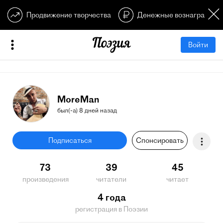
Продвижение творчества
Денежные вознагражден
Войти
MoreMan
был(-а) 8 дней назад
Подписаться
Спонсировать
73
39
45
произведения
читатели
читает
4 года
регистрация в Поэзии