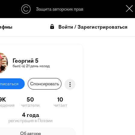
Защита авторских прав
Войти / Зарегистрироваться
ифмы
Георгий 5
был(-а) 21 день назад
писаться
Спонсировать
.9K
50
10
ведения
читатели
читает
4 года
регистрация в Поэзии
Об авторе