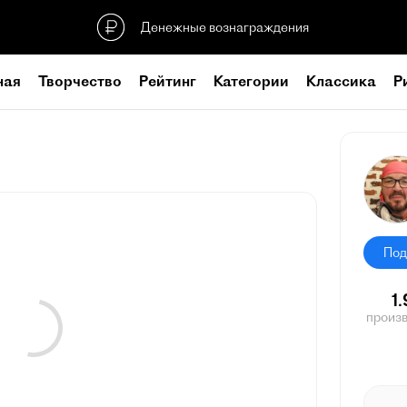
Денежные вознаграждения
ная
Творчество
Рейтинг
Категории
Классика
Р
Под
1
произ