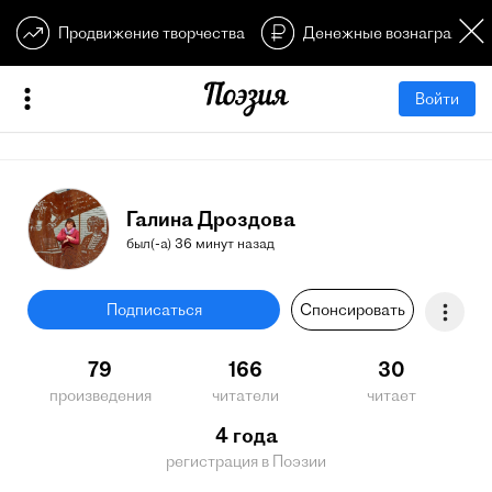
Продвижение творчества
Денежные вознагражден
Войти
Галина Дроздова
был(-а) 36 минут назад
Подписаться
Спонсировать
79
166
30
произведения
читатели
читает
4 года
регистрация в Поэзии