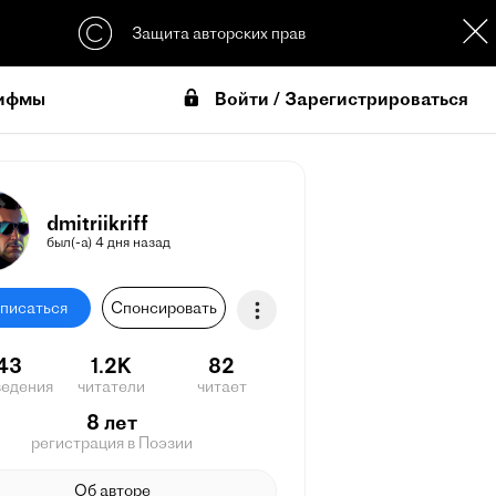
Защита авторских прав
Войти / Зарегистрироваться
ифмы
dmitriikriff
был(-а) 4 дня назад
писаться
Спонсировать
43
1.2K
82
ведения
читатели
читает
8 лет
регистрация в Поэзии
Об авторе