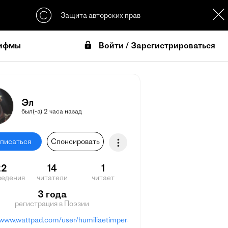
Защита авторских прав
Войти / Зарегистрироваться
ифмы
Эл
был(-а) 2 часа назад
писаться
Спонсировать
22
14
1
ведения
читатели
читает
3 года
регистрация в Поэзии
//www.wattpad.com/user/humiliaetimpera