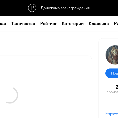
Денежные вознаграждения
ная
Творчество
Рейтинг
Категории
Классика
Р
Под
произ
https: