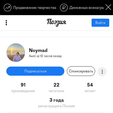
Продвижение творчества
Денежные вознагражден
Войти
Noymad
был(-а) 12 часов назад
Подписаться
Спонсировать
91
22
54
произведения
читатели
читает
3 года
регистрация в Поэзии