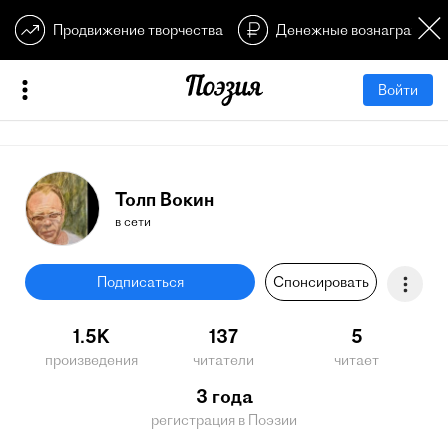
Продвижение творчества
Денежные вознагражден
Войти
Толп Вокин
в сети
Подписаться
Спонсировать
1.5K
137
5
произведения
читатели
читает
3 года
регистрация в Поэзии