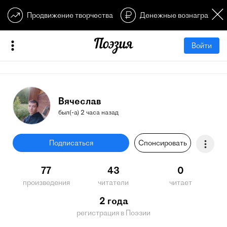
Продвижение творчества
Денежные вознагражден
Войти
Вячеслав
был(-а) 2 часа назад
Подписаться
Спонсировать
77
43
0
произведения
читатели
читает
2 года
регистрация в Поэзии