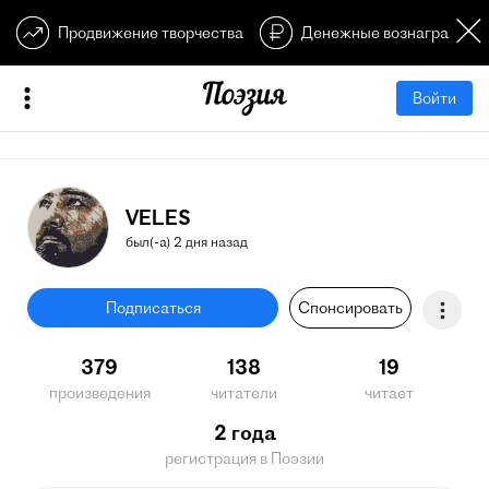
Продвижение творчества
Денежные вознагражден
Войти
VELES
был(-а) 2 дня назад
Подписаться
Спонсировать
379
138
19
произведения
читатели
читает
2 года
регистрация в Поэзии