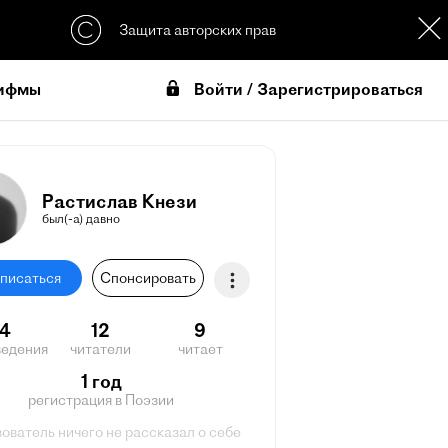
Защита авторских прав
Войти / Зарегистрироваться
ифмы
Растислав Кнези
был(-а) давно
писаться
Спонсировать
14
12
9
ведения
читатели
читает
1 год
регистрация в Поэзии
ователь ничего не рассказал о себе