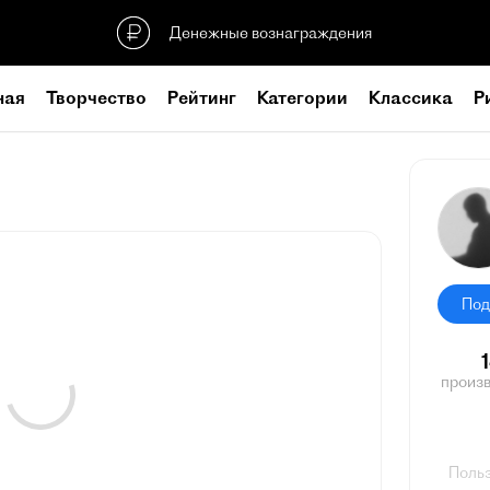
Денежные вознаграждения
ная
Творчество
Рейтинг
Категории
Классика
Р
Под
произ
Польз