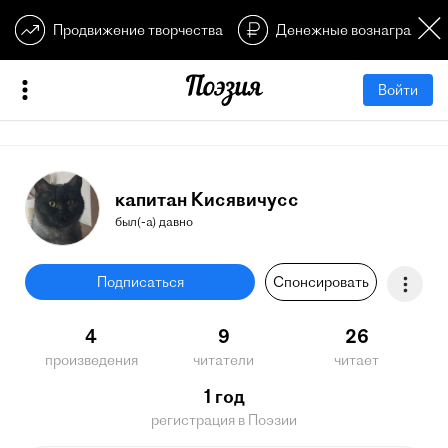
Продвижение творчества
Денежные вознагражден
Войти
капитан Кисявичусс
был(-а) давно
Подписаться
Спонсировать
4
9
26
произведения
читатели
читает
1 год
регистрация в Поэзии